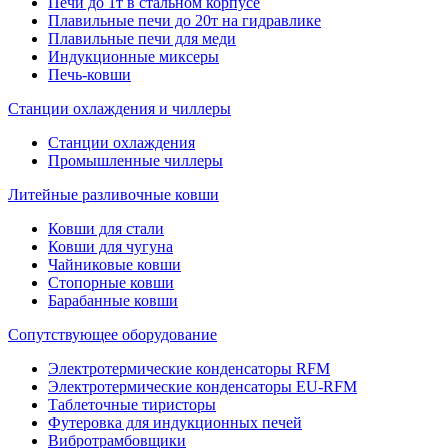
Печи до 1т в стальном корпусе
Плавильные печи до 20т на гидравлике
Плавильные печи для меди
Индукционные миксеры
Печь-ковши
Станции охлаждения и чиллеры
Станции охлаждения
Промышленные чиллеры
Литейные разливочные ковши
Ковши для стали
Ковши для чугуна
Чайниковые ковши
Стопорные ковши
Барабанные ковши
Сопутствующее оборудование
Электротермические конденсаторы RFM
Электротермические конденсаторы EU-RFM
Таблеточные тиристоры
Футеровка для индукционных печей
Вибротрамбовщики