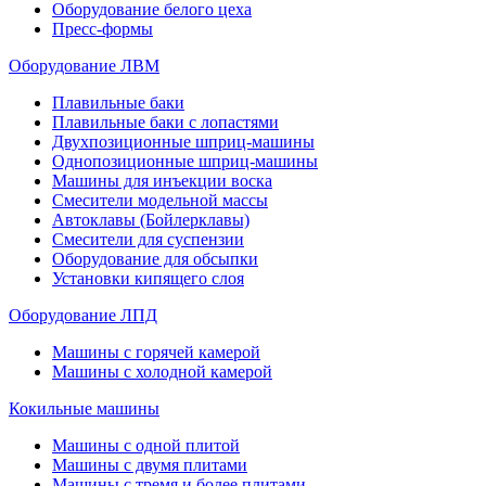
Оборудование белого цеха
Пресс-формы
Оборудование ЛВМ
Плавильные баки
Плавильные баки с лопастями
Двухпозиционные шприц-машины
Однопозиционные шприц-машины
Машины для инъекции воска
Смесители модельной массы
Автоклавы (Бойлерклавы)
Смесители для суспензии
Оборудование для обсыпки
Установки кипящего слоя
Оборудование ЛПД
Машины с горячей камерой
Машины с холодной камерой
Кокильные машины
Машины с одной плитой
Машины с двумя плитами
Машины с тремя и более плитами