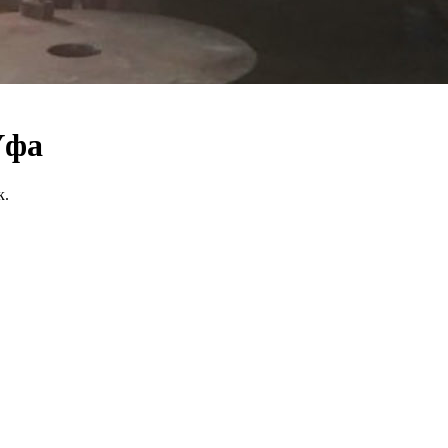
Уфа
к.