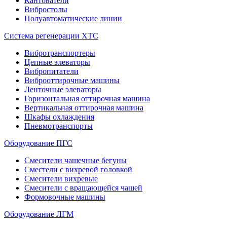
Кантователи
Вибростолы
Полуавтоматические линии
Система регенерации ХТС
Вибротранспортеры
Цепные элеваторы
Вибропитатели
Виброоттирочные машины
Ленточные элеваторы
Горизонтальная оттирочная машина
Вертикальная оттирочная машина
Шкафы охлаждения
Пневмотранспорты
Оборудование ПГС
Смесители чашечные бегуны
Сместели с вихревой головкой
Смесители вихревые
Смесители с вращающейся чашей
Формовочные машины
Оборудование ЛГМ