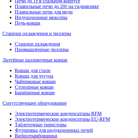
Печи до 1т в стальном корпусе
Плавильные печи до 20т на гидравлике
Плавильные печи для меди
Индукционные миксеры
Печь-ковши
Станции охлаждения и чиллеры
Станции охлаждения
Промышленные чиллеры
Литейные разливочные ковши
Ковши для стали
Ковши для чугуна
Чайниковые ковши
Стопорные ковши
Барабанные ковши
Сопутствующее оборудование
Электротермические конденсаторы RFM
Электротермические конденсаторы EU-RFM
Таблеточные тиристоры
Футеровка для индукционных печей
Вибротрамбовщики