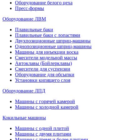
Оборудование белого цеха
Пресс-формы
Оборудование ЛВМ
Плавильные баки
Плавильные баки с лопастями
Двухпозиционные шприц-машины
Однопозиционные шприц-машины
Машины для инъекции воска
Смесители модельной массы
Автоклавы (Бойлерклавы)
Смесители для суспензии
Оборудование для обсыпки
Установки кипящего слоя
Оборудование ЛПД
Машины с горячей камерой
Машины с холодной камерой
Кокильные машины
Машины с одной плитой
Машины с двумя плитами
Машины с тремя и более плитами