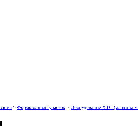
ования
>
Формовочный участок
>
Оборудование ХТС (машины хо
и