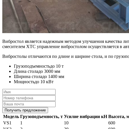
Вибростол является надежным методом улучшения качества лит
смесителем ХТС управление вибростолом осуществляется в ав
Вибростолы отличаются по длине и ширине стола, и по грузо
Грузоподъемность
до 10 т
Длина стола
до 3000 мм
Ширина стола
до 1400 мм
Мощность
до 10 кВт
Получить предложение
Модель
Грузоподъемность, т
Усилие вибрации кН
Высота, 
VS1
1
10
600