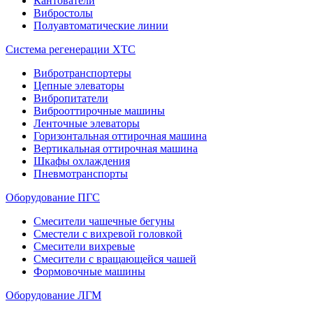
Кантователи
Вибростолы
Полуавтоматические линии
Система регенерации ХТС
Вибротранспортеры
Цепные элеваторы
Вибропитатели
Виброоттирочные машины
Ленточные элеваторы
Горизонтальная оттирочная машина
Вертикальная оттирочная машина
Шкафы охлаждения
Пневмотранспорты
Оборудование ПГС
Смесители чашечные бегуны
Сместели с вихревой головкой
Смесители вихревые
Смесители с вращающейся чашей
Формовочные машины
Оборудование ЛГМ