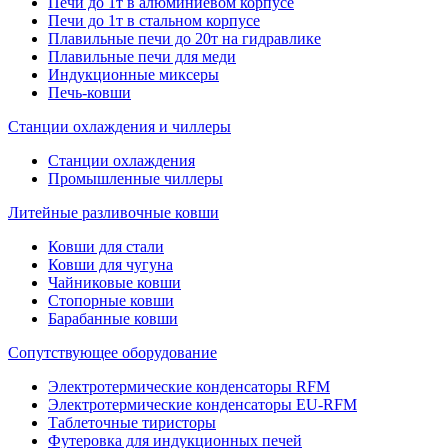
Печи до 1т в алюминиевом корпусе
Печи до 1т в стальном корпусе
Плавильные печи до 20т на гидравлике
Плавильные печи для меди
Индукционные миксеры
Печь-ковши
Станции охлаждения и чиллеры
Станции охлаждения
Промышленные чиллеры
Литейные разливочные ковши
Ковши для стали
Ковши для чугуна
Чайниковые ковши
Стопорные ковши
Барабанные ковши
Сопутствующее оборудование
Электротермические конденсаторы RFM
Электротермические конденсаторы EU-RFM
Таблеточные тиристоры
Футеровка для индукционных печей