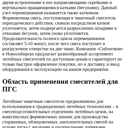
двумя встроенными в нее направляющими скребками и
вертикально вращающимися катками (бегунами). Данный
узел перемешивания называется также катковым.
Формовочная смесь, поступающая в чашечный смеситель
периодического действия, сначала посредством катков
уплотняется, затем подвергается разрыхлению штырями и
отвалами бегунов, затем снова уплотняется.
Продолжительность полного цикла перемешивания
составляет 5-10 минут, после чего смесь поступает в
разгрузочное отверстие на дне чаши. Компания «Сиблитком»
в Новосибирске предлагает разнообразный ассортимент
литейных смесителей по доступным ценам и гарантирует не
только быстрое оформление покупки, но и доставку, и ввод
оборудования в эксплуатацию на вашем предприятии.
Область применения смесителей для
ПГС
Литейные чашечные смесители предназначены для
использования в традиционных литейных технологиях – в
смесеподготовительных отделениях литейных цехов, на
комплексных формовочных линиях для производства
стержневых, облицовочных, наполнительных смесей на
основе песка с жидкими и пылевидными добавками.