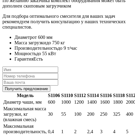
По желанию заказчика комплект оборудования может быть
дополнен скиповым загрузчиком
Для подбора оптимального смесителя для ваших задач
рекомендуем получить консультацию у наших технических
специалистов.
Диаметр
от 600 мм
Масса загрузки
до 750 кг
Производительность
до 9 т/час
Мощность
до 55 кВт
Гарантия
Есть
Получить предложение
Модель
S1106
S1110
S1112
S1114
S1116
S1118
S11
Диаметр чаши, мм
600
1000
1200
1400
1600
1800
200
Максимальная масса
загрузки, кг
30
55
100
200
250
325
400
(влажная смесь)
Максимальная
производительность,
0,4
1
2
2,4
3
4
5