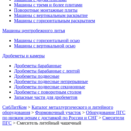
Машины с тремя и более плитами
Поворотные монтажные плиты
Машины с вертикальным раскрытие
Машины с горизонтальным раскрытием
Машины центробежного литья
Машины с горизонтальной осью
Машины с вертикальной осью
Дробеметы и камеры
Дробеметы барабанные
Дробеметы барабанные с лентой
Дробеметы подвесные
Дробеметы подвесные непрерывные
Дробеметы подвесные секционные
Дробеметы с поворотным столом
Запасные части для дробеметов
СибЛитКом
>
Каталог металлургического и литейного
оборудования
>
Формовочный участок
>
Оборудование ПГС
по низким ценам с доставкой по России и СНГ
>
Смесители
ПГС
>
Смеситель литейный чашечный