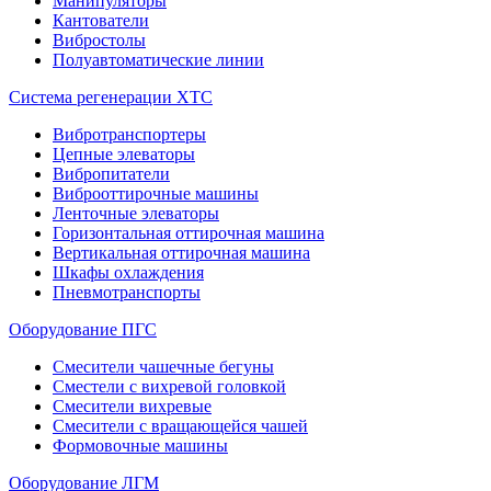
Манипуляторы
Кантователи
Вибростолы
Полуавтоматические линии
Система регенерации ХТС
Вибротранспортеры
Цепные элеваторы
Вибропитатели
Виброоттирочные машины
Ленточные элеваторы
Горизонтальная оттирочная машина
Вертикальная оттирочная машина
Шкафы охлаждения
Пневмотранспорты
Оборудование ПГС
Смесители чашечные бегуны
Сместели с вихревой головкой
Смесители вихревые
Смесители с вращающейся чашей
Формовочные машины
Оборудование ЛГМ