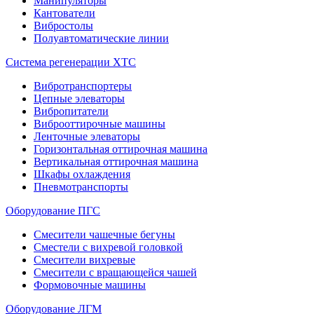
Манипуляторы
Кантователи
Вибростолы
Полуавтоматические линии
Система регенерации ХТС
Вибротранспортеры
Цепные элеваторы
Вибропитатели
Виброоттирочные машины
Ленточные элеваторы
Горизонтальная оттирочная машина
Вертикальная оттирочная машина
Шкафы охлаждения
Пневмотранспорты
Оборудование ПГС
Смесители чашечные бегуны
Сместели с вихревой головкой
Смесители вихревые
Смесители с вращающейся чашей
Формовочные машины
Оборудование ЛГМ