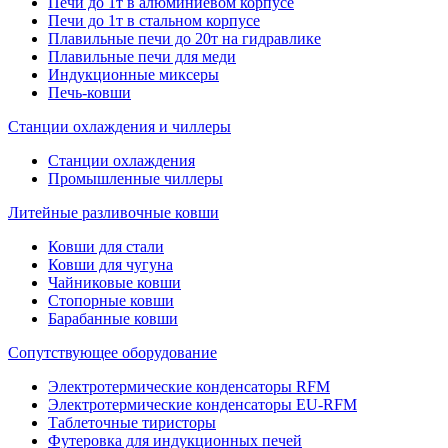
Печи до 1т в алюминиевом корпусе
Печи до 1т в стальном корпусе
Плавильные печи до 20т на гидравлике
Плавильные печи для меди
Индукционные миксеры
Печь-ковши
Станции охлаждения и чиллеры
Станции охлаждения
Промышленные чиллеры
Литейные разливочные ковши
Ковши для стали
Ковши для чугуна
Чайниковые ковши
Стопорные ковши
Барабанные ковши
Сопутствующее оборудование
Электротермические конденсаторы RFM
Электротермические конденсаторы EU-RFM
Таблеточные тиристоры
Футеровка для индукционных печей