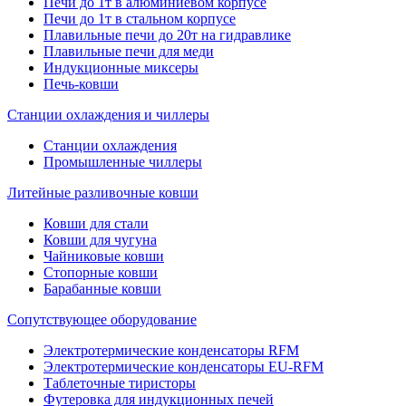
Печи до 1т в алюминиевом корпусе
Печи до 1т в стальном корпусе
Плавильные печи до 20т на гидравлике
Плавильные печи для меди
Индукционные миксеры
Печь-ковши
Станции охлаждения и чиллеры
Станции охлаждения
Промышленные чиллеры
Литейные разливочные ковши
Ковши для стали
Ковши для чугуна
Чайниковые ковши
Стопорные ковши
Барабанные ковши
Сопутствующее оборудование
Электротермические конденсаторы RFM
Электротермические конденсаторы EU-RFM
Таблеточные тиристоры
Футеровка для индукционных печей