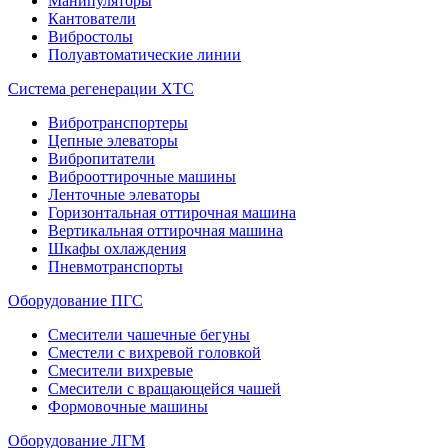
Манипуляторы
Кантователи
Вибростолы
Полуавтоматические линии
Система регенерации ХТС
Вибротранспортеры
Цепные элеваторы
Вибропитатели
Виброоттирочные машины
Ленточные элеваторы
Горизонтальная оттирочная машина
Вертикальная оттирочная машина
Шкафы охлаждения
Пневмотранспорты
Оборудование ПГС
Смесители чашечные бегуны
Сместели с вихревой головкой
Смесители вихревые
Смесители с вращающейся чашей
Формовочные машины
Оборудование ЛГМ