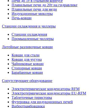
Печи до 1т в стальном корпусе
Плавильные печи до 20т на гидравлике
Плавильные печи для меди
Индукционные миксеры
Печь-ковши
Станции охлаждения и чиллеры
Станции охлаждения
Промышленные чиллеры
Литейные разливочные ковши
Ковши для стали
Ковши для чугуна
Чайниковые ковши
Стопорные ковши
Барабанные ковши
Сопутствующее оборудование
Электротермические конденсаторы RFM
Электротермические конденсаторы EU-RFM
Таблеточные тиристоры
Футеровка для индукционных печей
Вибротрамбовщики