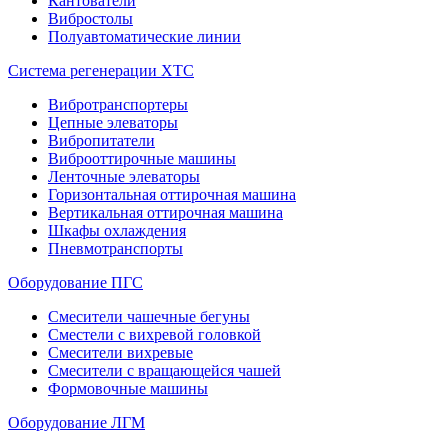
Кантователи
Вибростолы
Полуавтоматические линии
Система регенерации ХТС
Вибротранспортеры
Цепные элеваторы
Вибропитатели
Виброоттирочные машины
Ленточные элеваторы
Горизонтальная оттирочная машина
Вертикальная оттирочная машина
Шкафы охлаждения
Пневмотранспорты
Оборудование ПГС
Смесители чашечные бегуны
Сместели с вихревой головкой
Смесители вихревые
Смесители с вращающейся чашей
Формовочные машины
Оборудование ЛГМ