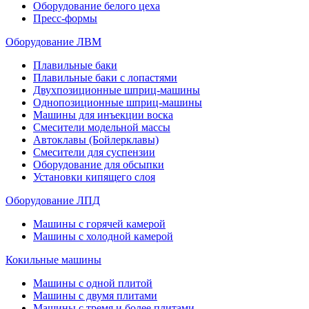
Оборудование белого цеха
Пресс-формы
Оборудование ЛВМ
Плавильные баки
Плавильные баки с лопастями
Двухпозиционные шприц-машины
Однопозиционные шприц-машины
Машины для инъекции воска
Смесители модельной массы
Автоклавы (Бойлерклавы)
Смесители для суспензии
Оборудование для обсыпки
Установки кипящего слоя
Оборудование ЛПД
Машины с горячей камерой
Машины с холодной камерой
Кокильные машины
Машины с одной плитой
Машины с двумя плитами
Машины с тремя и более плитами