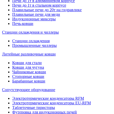
Печи до 1т в алюминиевом корпусе
Печи до 1т в стальном корпусе
Плавильные печи до 20т на гидравлике
Плавильные печи для меди
Индукционные миксеры
Печь-ковши
Станции охлаждения и чиллеры
Станции охлаждения
Промышленные чиллеры
Литейные разливочные ковши
Ковши для стали
Ковши для чугуна
Чайниковые ковши
Стопорные ковши
Барабанные ковши
Сопутствующее оборудование
Электротермические конденсаторы RFM
Электротермические конденсаторы EU-RFM
Таблеточные тиристоры
Футеровка для индукционных печей