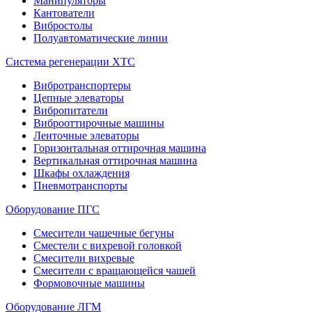
Манипуляторы
Кантователи
Вибростолы
Полуавтоматические линии
Система регенерации ХТС
Вибротранспортеры
Цепные элеваторы
Вибропитатели
Виброоттирочные машины
Ленточные элеваторы
Горизонтальная оттирочная машина
Вертикальная оттирочная машина
Шкафы охлаждения
Пневмотранспорты
Оборудование ПГС
Смесители чашечные бегуны
Сместели с вихревой головкой
Смесители вихревые
Смесители с вращающейся чашей
Формовочные машины
Оборудование ЛГМ