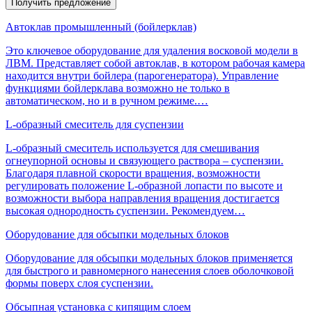
Получить предложение
Автоклав промышленный (бойлерклав)
Это ключевое оборудование для удаления восковой модели в
ЛВМ. Представляет собой автоклав, в котором рабочая камера
находится внутри бойлера (парогенератора). Управление
функциями бойлерклава возможно не только в
автоматическом, но и в ручном режиме.…
L-образный смеситель для суспензии
L-образный смеситель используется для смешивания
огнеупорной основы и связующего раствора – суспензии.
Благодаря плавной скорости вращения, возможности
регулировать положение L-образной лопасти по высоте и
возможности выбора направления вращения достигается
высокая однородность суспензии. Рекомендуем…
Оборудование для обсыпки модельных блоков
Оборудование для обсыпки модельных блоков применяется
для быстрого и равномерного нанесения слоев оболочковой
формы поверх слоя суспензии.
Обсыпная установка с кипящим слоем