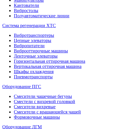
Манипуляторы
Кантователи
Вибростолы
Полуавтоматические линии
Система регенерации ХТС
Вибротранспортеры
Цепные элеваторы
Вибропитатели
Виброоттирочные машины
Ленточные элеваторы
Горизонтальная оттирочная машина
Вертикальная оттирочная машина
Шкафы охлаждения
Пневмотранспорты
Оборудование ПГС
Смесители чашечные бегуны
Сместели с вихревой головкой
Смесители вихревые
Смесители с вращающейся чашей
Формовочные машины
Оборудование ЛГМ