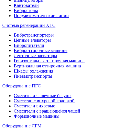
Манипуляторы
Кантователи
Вибростолы
Полуавтоматические линии
Система регенерации ХТС
Вибротранспортеры
Цепные элеваторы
Вибропитатели
Виброоттирочные машины
Ленточные элеваторы
Горизонтальная оттирочная машина
Вертикальная оттирочная машина
Шкафы охлаждения
Пневмотранспорты
Оборудование ПГС
Смесители чашечные бегуны
Сместели с вихревой головкой
Смесители вихревые
Смесители с вращающейся чашей
Формовочные машины
Оборудование ЛГМ