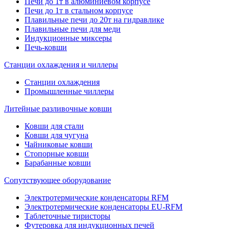
Печи до 1т в алюминиевом корпусе
Печи до 1т в стальном корпусе
Плавильные печи до 20т на гидравлике
Плавильные печи для меди
Индукционные миксеры
Печь-ковши
Станции охлаждения и чиллеры
Станции охлаждения
Промышленные чиллеры
Литейные разливочные ковши
Ковши для стали
Ковши для чугуна
Чайниковые ковши
Стопорные ковши
Барабанные ковши
Сопутствующее оборудование
Электротермические конденсаторы RFM
Электротермические конденсаторы EU-RFM
Таблеточные тиристоры
Футеровка для индукционных печей