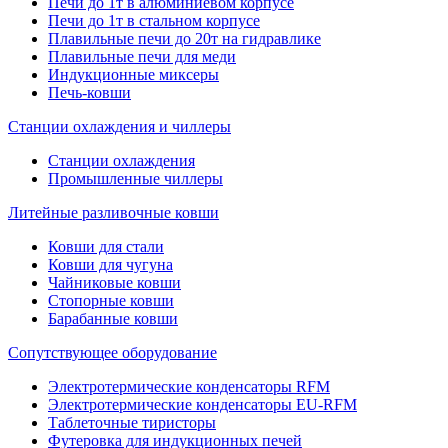
Печи до 1т в алюминиевом корпусе
Печи до 1т в стальном корпусе
Плавильные печи до 20т на гидравлике
Плавильные печи для меди
Индукционные миксеры
Печь-ковши
Станции охлаждения и чиллеры
Станции охлаждения
Промышленные чиллеры
Литейные разливочные ковши
Ковши для стали
Ковши для чугуна
Чайниковые ковши
Стопорные ковши
Барабанные ковши
Сопутствующее оборудование
Электротермические конденсаторы RFM
Электротермические конденсаторы EU-RFM
Таблеточные тиристоры
Футеровка для индукционных печей