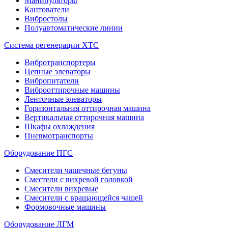
Манипуляторы
Кантователи
Вибростолы
Полуавтоматические линии
Система регенерации ХТС
Вибротранспортеры
Цепные элеваторы
Вибропитатели
Виброоттирочные машины
Ленточные элеваторы
Горизонтальная оттирочная машина
Вертикальная оттирочная машина
Шкафы охлаждения
Пневмотранспорты
Оборудование ПГС
Смесители чашечные бегуны
Сместели с вихревой головкой
Смесители вихревые
Смесители с вращающейся чашей
Формовочные машины
Оборудование ЛГМ