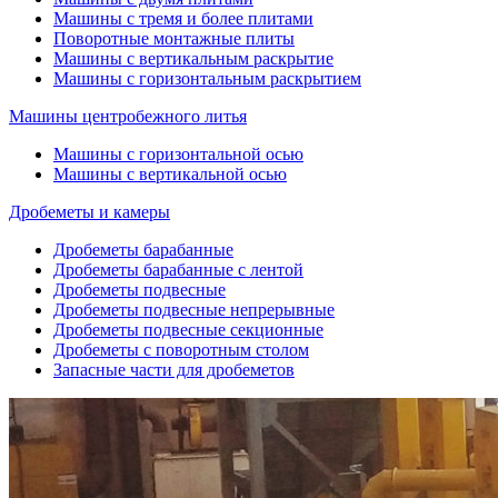
Машины с тремя и более плитами
Поворотные монтажные плиты
Машины с вертикальным раскрытие
Машины с горизонтальным раскрытием
Машины центробежного литья
Машины с горизонтальной осью
Машины с вертикальной осью
Дробеметы и камеры
Дробеметы барабанные
Дробеметы барабанные с лентой
Дробеметы подвесные
Дробеметы подвесные непрерывные
Дробеметы подвесные секционные
Дробеметы с поворотным столом
Запасные части для дробеметов