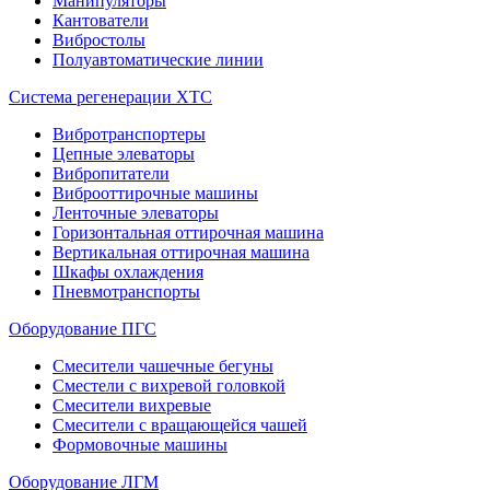
Манипуляторы
Кантователи
Вибростолы
Полуавтоматические линии
Система регенерации ХТС
Вибротранспортеры
Цепные элеваторы
Вибропитатели
Виброоттирочные машины
Ленточные элеваторы
Горизонтальная оттирочная машина
Вертикальная оттирочная машина
Шкафы охлаждения
Пневмотранспорты
Оборудование ПГС
Смесители чашечные бегуны
Сместели с вихревой головкой
Смесители вихревые
Смесители с вращающейся чашей
Формовочные машины
Оборудование ЛГМ