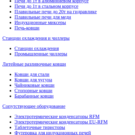
Печи до 1т в алюминиевом корпусе
Печи до 1т в стальном корпусе
Плавильные печи до 20т на гидравлике
Плавильные печи для меди
Индукционные миксеры
Печь-ковши
Станции охлаждения и чиллеры
Станции охлаждения
Промышленные чиллеры
Литейные разливочные ковши
Ковши для стали
Ковши для чугуна
Чайниковые ковши
Стопорные ковши
Барабанные ковши
Сопутствующее оборудование
Электротермические конденсаторы RFM
Электротермические конденсаторы EU-RFM
Таблеточные тиристоры
Футеровка для индукционных печей