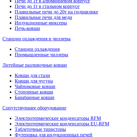
Печи до 1т в алюминиевом корпусе
Печи до 1т в стальном корпусе
Плавильные печи до 20т на гидравлике
Плавильные печи для меди
Индукционные миксеры
Печь-ковши
Станции охлаждения и чиллеры
Станции охлаждения
Промышленные чиллеры
Литейные разливочные ковши
Ковши для стали
Ковши для чугуна
Чайниковые ковши
Стопорные ковши
Барабанные ковши
Сопутствующее оборудование
Электротермические конденсаторы RFM
Электротермические конденсаторы EU-RFM
Таблеточные тиристоры
Футеровка для индукционных печей