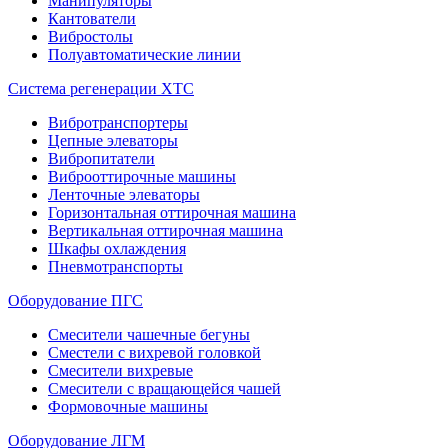
Манипуляторы
Кантователи
Вибростолы
Полуавтоматические линии
Система регенерации ХТС
Вибротранспортеры
Цепные элеваторы
Вибропитатели
Виброоттирочные машины
Ленточные элеваторы
Горизонтальная оттирочная машина
Вертикальная оттирочная машина
Шкафы охлаждения
Пневмотранспорты
Оборудование ПГС
Смесители чашечные бегуны
Сместели с вихревой головкой
Смесители вихревые
Смесители с вращающейся чашей
Формовочные машины
Оборудование ЛГМ