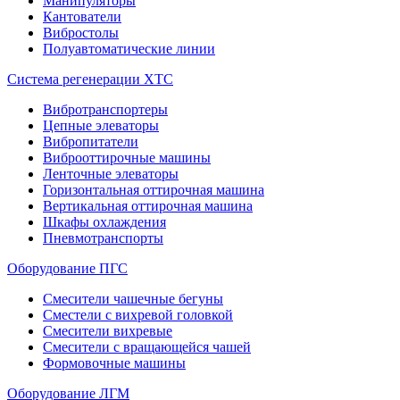
Манипуляторы
Кантователи
Вибростолы
Полуавтоматические линии
Система регенерации ХТС
Вибротранспортеры
Цепные элеваторы
Вибропитатели
Виброоттирочные машины
Ленточные элеваторы
Горизонтальная оттирочная машина
Вертикальная оттирочная машина
Шкафы охлаждения
Пневмотранспорты
Оборудование ПГС
Смесители чашечные бегуны
Сместели с вихревой головкой
Смесители вихревые
Смесители с вращающейся чашей
Формовочные машины
Оборудование ЛГМ