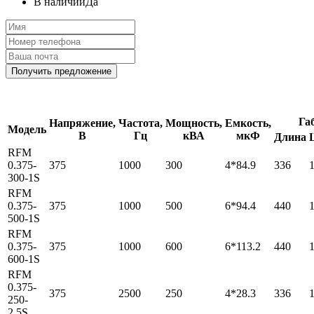
В наличии
Да
Получить предложение
Га
Напряжение,
Частота,
Мощность,
Емкость,
Модель
В
Гц
кВА
мкФ
Длина
RFM
0.375-
375
1000
300
4*84.9
336
300-1S
RFM
0.375-
375
1000
500
6*94.4
440
500-1S
RFM
0.375-
375
1000
600
6*113.2
440
600-1S
RFM
0.375-
375
2500
250
4*28.3
336
250-
2.5S