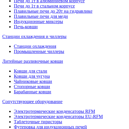
Печи до 1т в алюминиевом корпусе
Печи до 1т в стальном корпусе
Плавильные печи до 20т на гидравлике
Плавильные печи для меди
Индукционные миксеры
Печь-ковши
Станции охлаждения и чиллеры
Станции охлаждения
Промышленные чиллеры
Литейные разливочные ковши
Ковши для стали
Ковши для чугуна
Чайниковые ковши
Стопорные ковши
Барабанные ковши
Сопутствующее оборудование
Электротермические конденсаторы RFM
Электротермические конденсаторы EU-RFM
Таблеточные тиристоры
Футеровка для индукционных печей