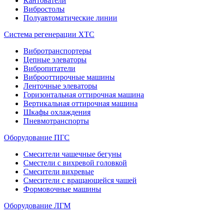
Кантователи
Вибростолы
Полуавтоматические линии
Система регенерации ХТС
Вибротранспортеры
Цепные элеваторы
Вибропитатели
Виброоттирочные машины
Ленточные элеваторы
Горизонтальная оттирочная машина
Вертикальная оттирочная машина
Шкафы охлаждения
Пневмотранспорты
Оборудование ПГС
Смесители чашечные бегуны
Сместели с вихревой головкой
Смесители вихревые
Смесители с вращающейся чашей
Формовочные машины
Оборудование ЛГМ