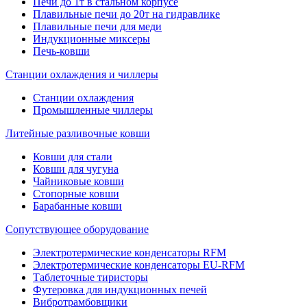
Печи до 1т в стальном корпусе
Плавильные печи до 20т на гидравлике
Плавильные печи для меди
Индукционные миксеры
Печь-ковши
Станции охлаждения и чиллеры
Станции охлаждения
Промышленные чиллеры
Литейные разливочные ковши
Ковши для стали
Ковши для чугуна
Чайниковые ковши
Стопорные ковши
Барабанные ковши
Сопутствующее оборудование
Электротермические конденсаторы RFM
Электротермические конденсаторы EU-RFM
Таблеточные тиристоры
Футеровка для индукционных печей
Вибротрамбовщики