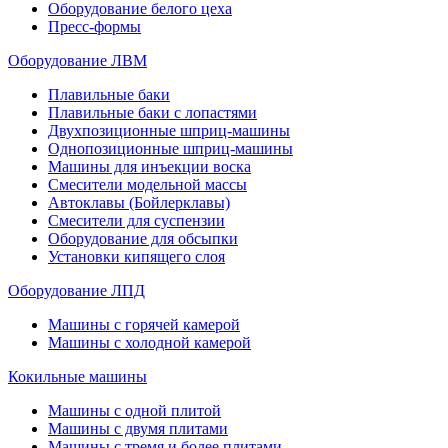
Оборудование белого цеха
Пресс-формы
Оборудование ЛВМ
Плавильные баки
Плавильные баки с лопастями
Двухпозиционные шприц-машины
Однопозиционные шприц-машины
Машины для инъекции воска
Смесители модельной массы
Автоклавы (Бойлерклавы)
Смесители для суспензии
Оборудование для обсыпки
Установки кипящего слоя
Оборудование ЛПД
Машины с горячей камерой
Машины с холодной камерой
Кокильные машины
Машины с одной плитой
Машины с двумя плитами
Машины с тремя и более плитами