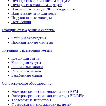
Печи до 1т в алюминиевом корпусе
Печи до 1т в стальном корпусе
Плавильные печи до 20т на гидравлике
Плавильные печи для меди
Индукционные миксеры
Печь-ковши
Станции охлаждения и чиллеры
Станции охлаждения
Промышленные чиллеры
Литейные разливочные ковши
Ковши для стали
Ковши для чугуна
Чайниковые ковши
Стопорные ковши
Барабанные ковши
Сопутствующее оборудование
Электротермические конденсаторы RFM
Электротермические конденсаторы EU-RFM
Таблеточные тиристоры
Футеровка для индукционных печей