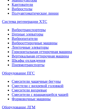
Манипуляторы
Кантователи
Вибростолы
Полуавтоматические линии
Система регенерации ХТС
Вибротранспортеры
Цепные элеваторы
Вибропитатели
Виброоттирочные машины
Ленточные элеваторы
Горизонтальная оттирочная машина
Вертикальная оттирочная машина
Шкафы охлаждения
Пневмотранспорты
Оборудование ПГС
Смесители чашечные бегуны
Сместели с вихревой головкой
Смесители вихревые
Смесители с вращающейся чашей
Формовочные машины
Оборудование ЛГМ